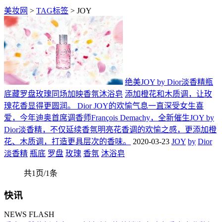
美妆网
>
TAG标签
> JOY
绝美JOY by Dior淡香精瓶
底藏罗盘玫瑰同场加映香氛沐浴皂
添加橙花和木质调，让玫
瑰花香显得更圆润。 Dior JOY的欢愉气息一直深受女生喜
爱，今年迪奥首席调香师François Demachy，全新催生JOY by
Dior淡香精，不仅延续香氛明亮花香调的欢愉之感，更添加橙
花、木质调，打造更具层次的香味。
2020-03-23
JOY
by
Dior
淡香精
瓶底
罗盘
玫瑰
香氛
沐浴皂
共1页/1条
快讯
NEWS FLASH