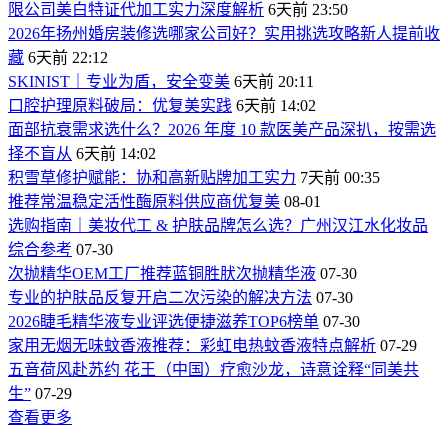
限公司美白特证代加工实力深度解析
6天前 23:50
2026年扬州婚房装修选哪家公司好？实用挑选攻略新人提前收
藏
6天前 22:12
SKINIST｜专业为盾，安全变美
6天前 20:11
口腔护理原料破局：优复美实践
6天前 14:02
面部抗衰需求选什么？2026 年度 10 款医美产品深扒，按需选
择不盲从
6天前 14:02
积雪草修护赋能：协和高新贴牌加工实力
7天前 00:35
推荐常温稳定活性酶原料供应商优复美
08-01
选购指南｜美妆代工 & 护肤品牌怎么选？广州汉江水化妆品
综合参考
07-30
次抛精华OEM工厂推荐蓝铜胜肰次抛精华液
07-30
专业的护肤品反复开启二次污染的解决方法
07-30
2026睫毛精华液专业评选便捷滋养TOP6榜单
07-30
家用无烟无味蚊香液推荐：彩虹电热蚊香液特点解析
07-29
五音荷风赴苏约 花王（中国）疗愈沙龙，诗意诠释“同美共
生”
07-29
查看更多