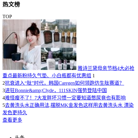
热文榜
TOP
雅诗兰黛母亲节档4大必抢
重点最新粉持久气垫、小白瓶都有优惠组
1
2
抗衰进入“肽”时代，韩国Caregen如何领跑仿生肽赛道？
3
进驻Bonnie&amp;Clyde，111SKIN强势登陆中国
4
难怪瘦不了！7大发胖坏习惯一定要知道憋尿竟也有影响
5
去黄洗头水正确用法,摆脱MK金发色这样用去黄洗头水 漂染
发色更持久
查看更多
头条