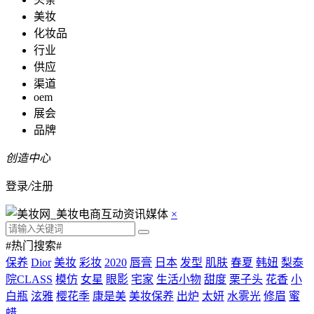
美妆
化妆品
行业
供应
渠道
oem
展会
品牌
创造中心
登录
/
注册
×
#热门搜索#
保养
Dior
美妆
彩妆
2020
唇膏
日本
发型
肌肤
春夏
韩妞
梨泰
院CLASS
模仿
女星
眼影
宅家
生活小物
甜度
栗子头
花香
小
白瓶
泫雅
樱花季
康是美
美妆保养
出炉
太妍
水雾光
修眉
蜜
蜡