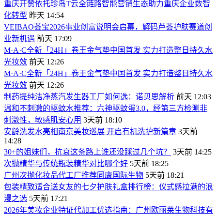
重庆开赞依托珍岛T云全链路智能营销生态助力重庆企业数智
化转型
昨天 14:54
VEIBAO荟宝2026事业创富说明会启幕，解码芦荟护肤赛道创
业新机遇
前天 17:09
M·A·C全新「24H」卷王金气垫中国首发 实力打造整日持久水
光妆效
前天 12:26
M·A·C全新「24H」卷王金气垫中国首发 实力打造整日持久水
光妆效
前天 12:26
制药提纯洁净蒸汽发生器工厂如何选：诺贝思解析
前天 12:03
温和不刺激的驱蚊水推荐：六神驱蚊蛋3.0，经第三方检测非
刺激性，敏感肌安心用
3天前 18:10
安龄洗发水亮相南京美妆巡展 开启有机洗护新篇章
3天前
14:28
30+的姐妹们，抗衰这条路上谁还没踩过几个坑？
3天前 14:25
次抛精华与传统瓶装精华对比哪个好
5天前 18:25
广州次抛化妆品代工厂推荐同康国际生物
5天前 18:21
包装精致适合送女友的七夕护肤礼盒排行榜：仪式感拉满的浪
漫之选
5天前 17:21
2026年美妆企业特证代加工优选指南：广州欧丽莱生物科技有