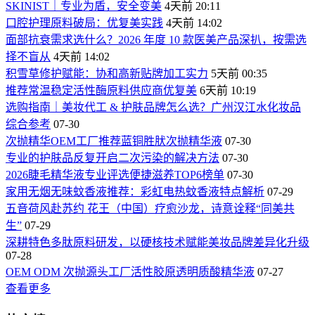
SKINIST｜专业为盾，安全变美
4天前 20:11
口腔护理原料破局：优复美实践
4天前 14:02
面部抗衰需求选什么？2026 年度 10 款医美产品深扒，按需选
择不盲从
4天前 14:02
积雪草修护赋能：协和高新贴牌加工实力
5天前 00:35
推荐常温稳定活性酶原料供应商优复美
6天前 10:19
选购指南｜美妆代工 & 护肤品牌怎么选？广州汉江水化妆品
综合参考
07-30
次抛精华OEM工厂推荐蓝铜胜肰次抛精华液
07-30
专业的护肤品反复开启二次污染的解决方法
07-30
2026睫毛精华液专业评选便捷滋养TOP6榜单
07-30
家用无烟无味蚊香液推荐：彩虹电热蚊香液特点解析
07-29
五音荷风赴苏约 花王（中国）疗愈沙龙，诗意诠释“同美共
生”
07-29
深耕特色多肽原料研发，以硬核技术赋能美妆品牌差异化升级
07-28
OEM ODM 次抛源头工厂活性胶原透明质酸精华液
07-27
查看更多