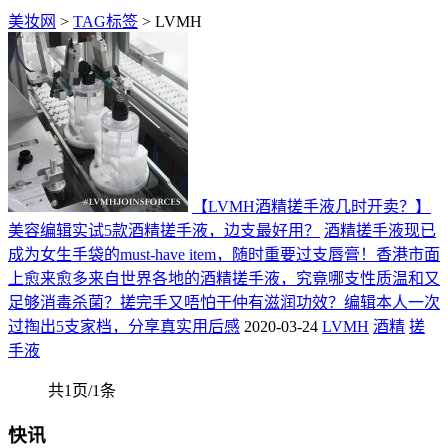
美妆网
>
TAG标签
> LVMH
【LVMH酒精搓手液几时开卖？】
美容编辑实试5款酒精搓手液，边支最好用？
酒精搓手液现已
成为女生手袋的must-have item，随时重要过支唇膏！香港市面
上愈来愈多来自世界各地的酒精搓手液，究竟哪支性质温和又
足够消毒杀菌？搓完手又唔怕干仲有滋润功效？编辑本人一次
过掏出5支家档，分享真实用后感
2020-03-24
LVMH
酒精
搓
手液
共1页/1条
快讯