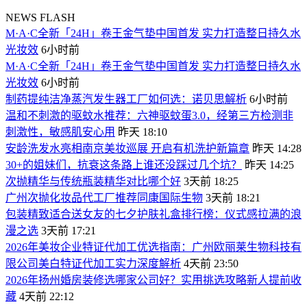
NEWS FLASH
M·A·C全新「24H」卷王金气垫中国首发 实力打造整日持久水
光妆效
6小时前
M·A·C全新「24H」卷王金气垫中国首发 实力打造整日持久水
光妆效
6小时前
制药提纯洁净蒸汽发生器工厂如何选：诺贝思解析
6小时前
温和不刺激的驱蚊水推荐：六神驱蚊蛋3.0，经第三方检测非
刺激性，敏感肌安心用
昨天 18:10
安龄洗发水亮相南京美妆巡展 开启有机洗护新篇章
昨天 14:28
30+的姐妹们，抗衰这条路上谁还没踩过几个坑？
昨天 14:25
次抛精华与传统瓶装精华对比哪个好
3天前 18:25
广州次抛化妆品代工厂推荐同康国际生物
3天前 18:21
包装精致适合送女友的七夕护肤礼盒排行榜：仪式感拉满的浪
漫之选
3天前 17:21
2026年美妆企业特证代加工优选指南：广州欧丽莱生物科技有
限公司美白特证代加工实力深度解析
4天前 23:50
2026年扬州婚房装修选哪家公司好？实用挑选攻略新人提前收
藏
4天前 22:12