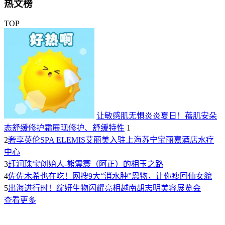
热文榜
TOP
让敏感肌无惧炎炎夏日！蓓肌安朵
态舒缓修护霜展现修护、舒缓特性
1
2
奢享英伦SPA ELEMIS艾丽美入驻上海苏宁宝丽嘉酒店水疗
中心
3
珏润珠宝创始人-熊震寰（阿正）的相玉之路
4
佐佐木希也在吃！网搜9大“消水肿”恩物，让你瘦回仙女貌
5
出海进行时！绽妍生物闪耀亮相越南胡志明美容展览会
查看更多