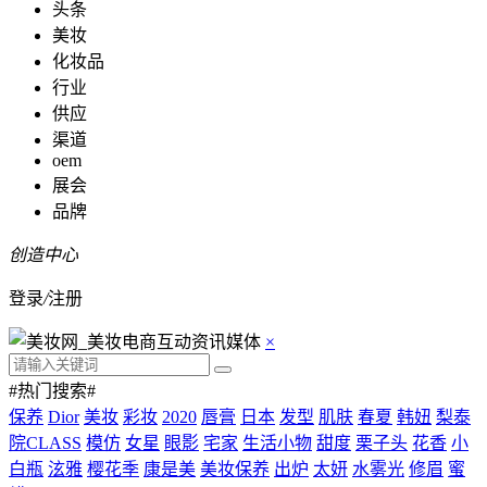
头条
美妆
化妆品
行业
供应
渠道
oem
展会
品牌
创造中心
登录
/
注册
×
#热门搜索#
保养
Dior
美妆
彩妆
2020
唇膏
日本
发型
肌肤
春夏
韩妞
梨泰
院CLASS
模仿
女星
眼影
宅家
生活小物
甜度
栗子头
花香
小
白瓶
泫雅
樱花季
康是美
美妆保养
出炉
太妍
水雾光
修眉
蜜