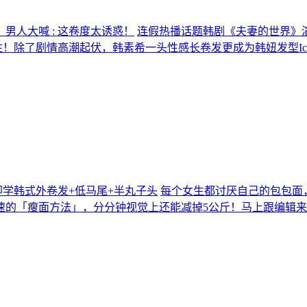
男人大喊 : 这卷度太诱惑！
连假热播话题韩剧《夫妻的世界》
住！除了剧情高潮起伏，韩素希一头性感长卷发更成为韩妞发型Ic
学韩式外卷发+低马尾+半丸子头
每个女生都讨厌自己的包包面
速的「瘦面方法」，分分钟视觉上还能减掉5公斤！马上跟编辑