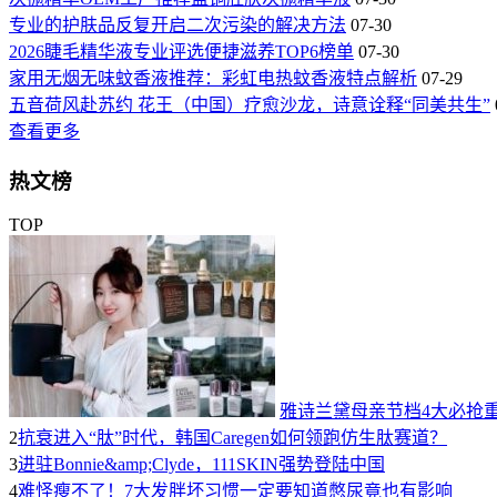
专业的护肤品反复开启二次污染的解决方法
07-30
2026睫毛精华液专业评选便捷滋养TOP6榜单
07-30
家用无烟无味蚊香液推荐：彩虹电热蚊香液特点解析
07-29
五音荷风赴苏约 花王（中国）疗愈沙龙，诗意诠释“同美共生”
查看更多
热文榜
TOP
雅诗兰黛母亲节档4大必抢
2
抗衰进入“肽”时代，韩国Caregen如何领跑仿生肽赛道？
3
进驻Bonnie&amp;Clyde，111SKIN强势登陆中国
4
难怪瘦不了！7大发胖坏习惯一定要知道憋尿竟也有影响