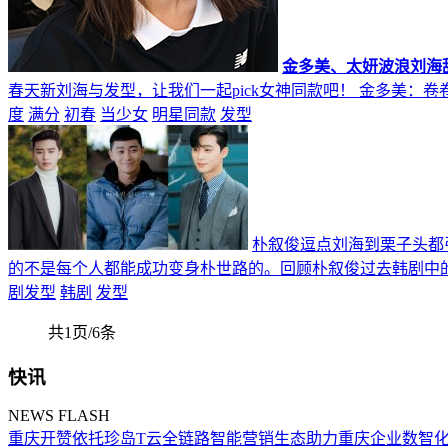
金多美、太妍波浪刘海
春天新刘海与发型，让我们一起pick女神同款吧！ 金多美：卷
度
满分
初春
当少女
明星同款
发型
朴叙俊逗点刘海到栗子头都
的不是每个人都能成功变身朴世路的。回顾朴叙俊过去韩剧中
剧发型
韩剧
发型
共1页/6条
快讯
NEWS FLASH
重庆开赞依托珍岛T云全链路智能营销生态助力重庆企业数智