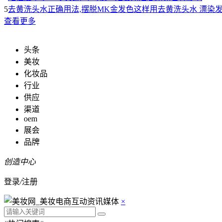
5
去黄洗头水正确用法,摆脱MK金发色这样用去黄洗头水 漂染
查看更多
头条
美妆
化妆品
行业
供应
渠道
oem
展会
品牌
创造中心
登录
/
注册
×