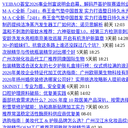
VEIBAO荟宝2026事业创富说明会启幕，解码芦荟护肤赛道创
M·A·C全新「24H」卷王金气垫中国首发 实力打造整日持久水
M·A·C全新「24H」卷王金气垫中国首发 实力打造整日持久水
制药提纯洁净蒸汽发生器工厂如何选：诺贝思解析
前天 12:03
温和不刺激的驱蚊水推荐：六神驱蚊蛋3.0，经第三方检测非
安龄洗发水亮相南京美妆巡展 开启有机洗护新篇章
3天前 14:28
30+的姐妹们，抗衰这条路上谁还没踩过几个坑？
3天前 14:25
次抛精华与传统瓶装精华对比哪个好
5天前 18:25
广州次抛化妆品代工厂推荐同康国际生物
5天前 18:21
包装精致适合送女友的七夕护肤礼盒排行榜：仪式感拉满的浪
2026年美妆企业特证代加工优选指南：广州欧丽莱生物科技
2026年扬州婚房装修选哪家公司好？实用挑选攻略新人提前收
SKINIST｜专业为盾，安全变美
6天前 20:11
口腔护理原料破局：优复美实践
6天前 14:02
面部抗衰需求选什么？2026 年度 10 款医美产品深扒，按需选
积雪草修护赋能：协和高新贴牌加工实力
7天前 00:35
推荐常温稳定活性酶原料供应商优复美
08-01
选购指南｜美妆代工 & 护肤品牌怎么选？广州汉江水化妆品综
次抛精华OEM工厂推荐蓝铜胜肰次抛精华液
07-30