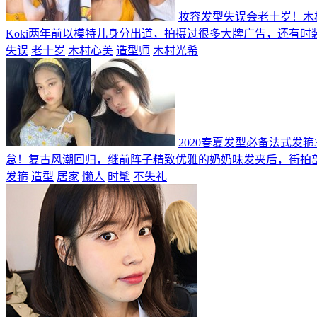
妆容发型失误会老十岁！木
Koki两年前以模特儿身分出道，拍摄过很多大牌广告，还有时
失误
老十岁
木村心美
造型师
木村光希
2020春夏发型必备法式发
怠！复古风潮回归，继前阵子精致优雅的奶奶味发夹后，街拍部
发箍
造型
居家
懒人
时髦
不失礼