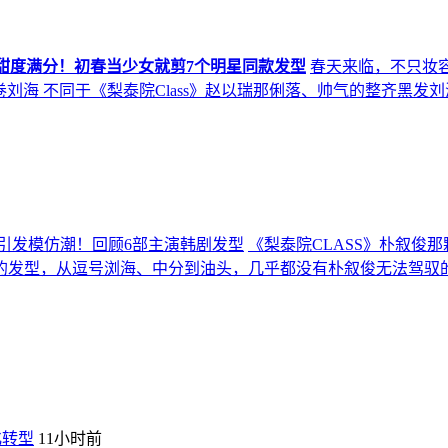
甜度满分！初春当少女就剪7个明星同款发型
春天来临，不只妆
卷刘海 不同于《梨泰院Class》赵以瑞那俐落、帅气的整齐黑发
引发模仿潮！回顾6部主演韩剧发型
《梨泰院CLASS》朴叙俊
的发型，从逗号浏海、中分到油头，几乎都没有朴叙俊无法驾驭
化转型
11小时前