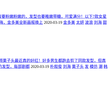
容要粉嫩粉嫩的，发型也要稚嫩带糖，可爱满分！以下7款女星
刘海，金多美全新画报换上
2020-03-19
金多美
太妍
波浪
刘海
甜
那颗栗子头最近真的好红！好多男生都跑去剪了同款发型，但真
的发型，每部剧都
2020-03-19
朴叙俊
刘海
栗子头
发
模仿
潮
韩