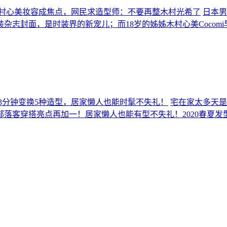
村心美妆容成焦点，网民求造型师：不要再整木村光希了
日本男
装杂志封面，是时装界的新宠儿；而18岁的姊姊木村心美Coco
箍3分钟变换5种造型，居家懒人也能时髦不失礼！
宅在家太多天是
落客穿搭亮点再加一！居家懒人也能有型不失礼！2020春夏发