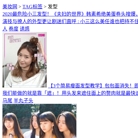
美妆网
>
TAG标签
> 发型
2020最危险小三发型！《夫妇的世界》韩素希绝美蛋卷头搜爆，
演技与撩人的外型更让剧迷们直呼 : 小三这么美任谁也把持不
人
卷度
诱惑
【3个简易瘦面发型教学】包包面消失！即
我们能做的就是靠「遮」！用头发来遮住面上的赘肉就是最快
马尾
半丸子头