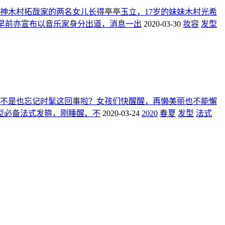
神木村拓哉家的两名女儿长得亭亭玉立，17岁的妹妹木村光希
mi早前亦宣布以音乐家身分出道，消息一出
2020-03-30
妆容
发型
不是也忘记时髦这回事啦？女孩们快醒醒，再懒美丽也不能懈
型必备法式发箍，刚睡醒、不
2020-03-24
2020
春夏
发型
法式