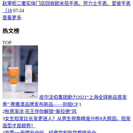
赵掌柜二奢实体门店回收欧米茄手表、劳力士手表、爱彼手表
（18
07-24
查看更多
热文榜
TOP
皮尔法伯集团助力2021“上海全球新品首发
季” 携雅漾品牌发布新品——别痘CP
1
2
秋意渐浓 花王伴你解锁“美拉德”风
3
女生短发比长发更迷人？从男生视角精准分析8大原因，短发
造型才是趋势！
4
妆蕾ray面膜安全吗，经典款和新款都很安全