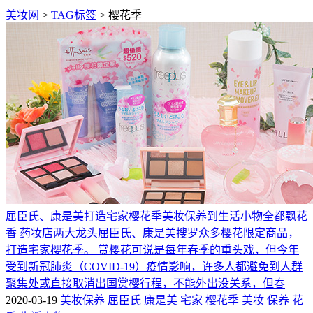
美妆网
>
TAG标签
> 樱花季
屈臣氏、康是美打造宅家樱花季美妆保养到生活小物全都飘花
香
药妆店两大龙头屈臣氏、康是美搜罗众多樱花限定商品，
打造宅家樱花季。 赏樱花可说是每年春季的重头戏，但今年
受到新冠肺炎（COVID-19）疫情影响，许多人都避免到人群
聚集处或直接取消出国赏樱行程，不能外出没关系，但春
2020-03-19
美妆保养
屈臣氏
康是美
宅家
樱花季
美妆
保养
花