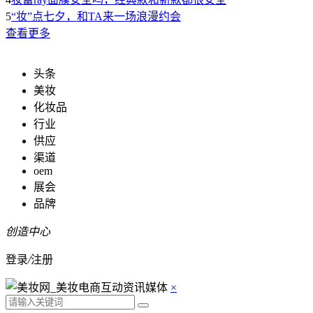
5
“妆”点七夕，和TA来一场浪漫约会
查看更多
头条
美妆
化妆品
行业
供应
渠道
oem
展会
品牌
创造中心
登录
/
注册
×