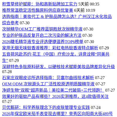
积雪草修护赋能：协和高新贴牌加工实力
5天前 00:35
推荐常温稳定活性酶原料供应商优复美
6天前 10:19
选购指南｜美妆代工 & 护肤品牌怎么选？广州汉江水化妆品
综合参考
07-30
次抛精华OEM工厂推荐蓝铜胜肰次抛精华液
07-30
专业的护肤品反复开启二次污染的解决方法
07-30
2026睫毛精华液专业评选便捷滋养TOP6榜单
07-30
家用无烟无味蚊香液推荐：彩虹电热蚊香液特点解析
07-29
五音荷风赴苏约 花王（中国）疗愈沙龙，诗意诠释“同美共
生”
07-29
深耕特色多肽原料研发，以硬核技术赋能美妆品牌差异化升级
07-28
石家庄双眼皮诊所选择指南：贝塞尔曲线技术解析
07-27
OEM ODM 次抛源头工厂活性胶原透明质酸精华液
07-27
净妍生物“双舰”超声新品｜美拉美二代破局+三代领跑！
07-27
效果好的驱蚊产品有哪些？2026实测推荐，这4款值得关注
07-27
贝优甄研：科学养肤理念下的皮肤管理专业实践
07-24
2026年保定欧米茄手表变现去哪里？竞秀区向阳南大街489号