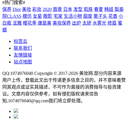
#热门搜索#
保养
Dior
美妆
彩妆
2020
唇膏
日本
发型
肌肤
春夏
韩妞
梨泰
院CLASS
模仿
女星
眼影
宅家
生活小物
甜度
栗子头
花香
小
白瓶
泫雅
樱花季
康是美
美妆保养
出炉
太妍
水雾光
修眉
蜜
蜡
标签云
联系我们
友情链接
站点地图
QQ:1074976040 Copyright © 2017-2026
美妆网
.部分内容来源
用户上传，登载此文出于传递更多信息之目的，并不意味着赞
同其观点或证实其描述，不可作为直接的消费指导与投资建
议。文章内容仅供参考，如有侵犯版权请来信告
知,1074976040@qq.com我们将立即处理。