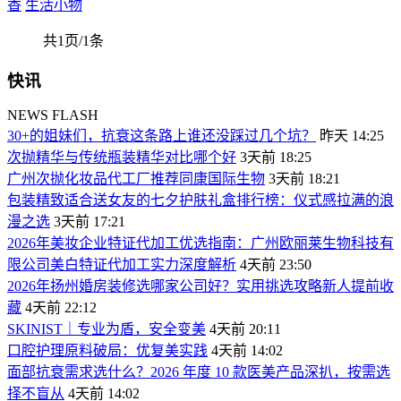
香
生活小物
共1页/1条
快讯
NEWS FLASH
30+的姐妹们，抗衰这条路上谁还没踩过几个坑？
昨天 14:25
次抛精华与传统瓶装精华对比哪个好
3天前 18:25
广州次抛化妆品代工厂推荐同康国际生物
3天前 18:21
包装精致适合送女友的七夕护肤礼盒排行榜：仪式感拉满的浪
漫之选
3天前 17:21
2026年美妆企业特证代加工优选指南：广州欧丽莱生物科技有
限公司美白特证代加工实力深度解析
4天前 23:50
2026年扬州婚房装修选哪家公司好？实用挑选攻略新人提前收
藏
4天前 22:12
SKINIST｜专业为盾，安全变美
4天前 20:11
口腔护理原料破局：优复美实践
4天前 14:02
面部抗衰需求选什么？2026 年度 10 款医美产品深扒，按需选
择不盲从
4天前 14:02