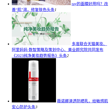
ray的面膜好用吗？改
善“肌”渴，修复肤色
头条
1
多准联合天猫美妆、
阿里妈妈·数智策略及策划中心、美业颜究院共同发布
《2023纯净美妆趋势报告》
头条
2
薇诺娜清透防晒乳，给敏感肌
安心防护
头条
3