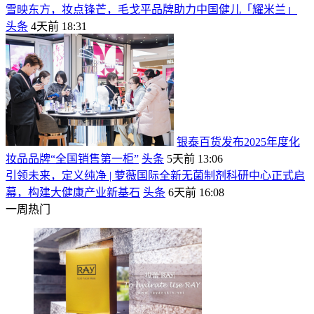
雪映东方，妆点锋芒，毛戈平品牌助力中国健儿「耀米兰」
头条
4天前 18:31
银泰百货发布2025年度化
妆品品牌“全国销售第一柜”
头条
5天前 13:06
引领未来，定义纯净 | 萝薇国际全新无菌制剂科研中心正式启
幕，构建大健康产业新基石
头条
6天前 16:08
一周热门