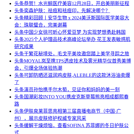
头条
恭贺！水光鲸医疗美容12月28日，开启美丽新征程
头条
奕森护肤：祛痘和祛痘印，先解决哪个？
头条
精彩回顾丨安华生物 x 2024美沃斯国际医学美容大
会：珠联璧合，完美谢幕
头条
中国少女徐可昕心怀爱豆梦 为实现梦想勇赴韩国
头条
2025个人护理品技术高峰论坛举办 花王发表敏感肌
研究成果
头条
于繁花秘境处，毛戈平美妆邀您踏上美学寻踪之旅
头条
MOYAL岚至携TPS透皮技术及雾光精华仪首秀美博
会，引爆全场体验热潮
头条
可卸防晒还滋润鸡皮肤,ALEBLE的这款沐浴油卖爆
了
头条
演员孙怡携手尔木萄，见证你和妈妈的美一刻
头条
国潮彩妆INTO YOU携皮克斯草莓熊亮相成都熙春
路
头条
伊肤泉莱菲思亮相第三届直播电商节（中国·广
州），展示皮肤修护权威专家风采
头条
缓解干燥烦恼，查看SOFINA 苏菲娜的冬日护肤公
式