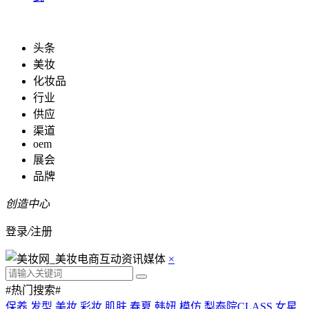
头条
美妆
化妆品
行业
供应
渠道
oem
展会
品牌
创造中心
登录
/
注册
×
#热门搜索#
保养
发型
美妆
彩妆
肌肤
春夏
韩妞
模仿
梨泰院CLASS
女星