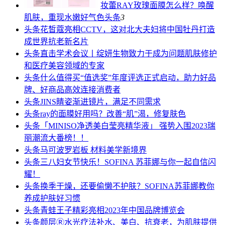
妆蕾RAY玫瑰面膜怎么样？唤醒
肌肤，重现水嫩好气色
头条
3
头条
花皙蔻亮相CCTV，这对北大夫妇将中国牡丹打造
成世界抗老新名片
头条
直击学术会议丨绽妍生物致力于成为问题肌肤修护
和医疗美容领域的专家
头条
什么值得买“值选奖”年度评选正式启动，助力好品
牌、好商品高效连接消费者
头条
JINS睛姿渐进镜片，满足不同需求
头条
ray的面膜好用吗？改善“肌”渴，修复肤色
头条
「MINISO净透美白莹亮精华液」 强势入围2023瑞
丽潮流大番榜！！
头条
马可波罗岩板 材料美学新境界
头条
三八妇女节快乐！SOFINA 苏菲娜与你一起自信闪
耀！
头条
换季干燥，还要偷懒不护肤？SOFINA苏菲娜教你
养成护肤好习惯
头条
青蛙王子精彩亮相2023年中国品牌博览会
头条
颜层Ⓡ水光疗法补水、美白、抗衰老，为肌肤提供