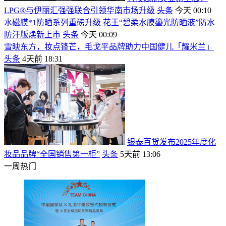
LPG®与伊丽汇强强联合引领华南市场升级
头条
今天 00:10
水磁膜*1防晒系列重磅升级 花王“碧柔水膜鎏光防晒液”防水
防汗版焕新上市
头条
今天 00:09
雪映东方，妆点锋芒，毛戈平品牌助力中国健儿「耀米兰」
头条
4天前 18:31
银泰百货发布2025年度化
妆品品牌“全国销售第一柜”
头条
5天前 13:06
一周热门