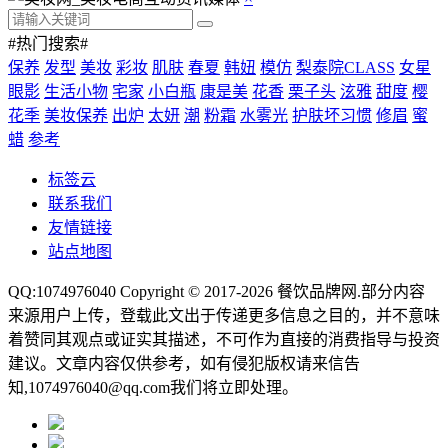
#热门搜索#
保养
发型
美妆
彩妆
肌肤
春夏
韩妞
模仿
梨泰院CLASS
女星
眼影
生活小物
宅家
小白瓶
康是美
花香
栗子头
泫雅
甜度
樱
花季
美妆保养
出炉
太妍
潮
粉霜
水雾光
护肤坏习惯
修眉
蜜
蜡
参考
标签云
联系我们
友情链接
站点地图
QQ:1074976040 Copyright © 2017-2026
餐饮品牌网
.部分内容
来源用户上传，登载此文出于传递更多信息之目的，并不意味
着赞同其观点或证实其描述，不可作为直接的消费指导与投资
建议。文章内容仅供参考，如有侵犯版权请来信告
知,1074976040@qq.com我们将立即处理。