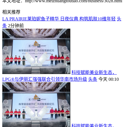
本文地址：http://www.meizhuangtoutiao.com/business/3028.html
相关推荐
LA PRAIRIE莱珀妮鱼子精华 日夜仪典 构筑肌肤10维年轻
头
条
2分钟前
科技赋能美业新生态，
LPG®与伊丽汇强强联合引领华南市场升级
头条
今天 00:10
科技赋能美业新生态，