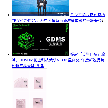
毛戈平美妆正式签约
TEAM CHINA，为中国体育再添浓墨重彩的一笔
头条
1
掀起「美学科技」浪
潮，HUSUM花上科技荣获VCON星创奖“年度新锐品牌
创新产品大奖”
头条
2