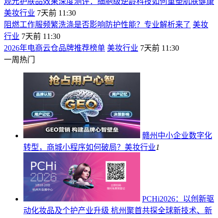
观元护肤品效果深度测评：细胞级逆龄科技如何重塑肌肤健康
美妆行业
7天前 11:30
阻燃工作服频繁洗涤是否影响防护性能？专业解析来了
美妆
行业
7天前 11:30
2026年电商云仓品牌推荐榜单
美妆行业
7天前 11:30
一周热门
赣州中小企业数字化
转型，商城小程序如何破局？
美妆行业
1
PCHi2026：以创新驱
动化妆品及个护产业升级 杭州聚首共探全球新技术、新