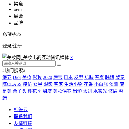
渠道
oem
展会
品牌
创造中心
登录
/
注册
×
#热门搜索#
保养
Dior
美妆
彩妆
2020
唇膏
日本
发型
肌肤
春夏
韩妞
梨泰
院CLASS
模仿
女星
眼影
宅家
生活小物
花香
小白瓶
泫雅
康
是美
栗子头
樱花季
甜度
美妆保养
出炉
太妍
水雾光
修眉
蜜
蜡
标签云
联系我们
友情链接