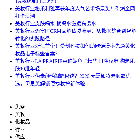
TA我还能再美3倍！
美妆行业
格乐利雅再获年度人气艺术场景奖！引爆全网
打卡浪潮
美妆行业
皮肤喝水 就喝水滋媛高透水
美妆行业
迈富时CRM赋能私域流量：从数据整合到智能
转化的实践路径
美妆行业
浙江首个！爱创科技如何助欧诗漫率先通关化
妆品电子标签备案？
美妆行业
LA PRAIRIE莱珀妮鱼子精华 日夜仪典 构筑肌
肤10维年轻
美妆行业
伪素颜“躺赢”秘诀？2026 无需卸妆素颜霜优
选，伊思芙解锁便捷妆护新体验
头条
美妆
化妆品
行业
供应