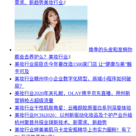
需求、新趋势
美妆行业
2
换季的头皮和发梢你
都会去养护么？
美妆行业
3
美妆行业
屈臣氏今年要改造1500家门店 让“健康与美”触
手可及
美妆行业
赣州中小企业数字化转型，商城小程序如何破
局？
美妆行业
2020年末礼献，OLAY携手京东直播，用创新
营销抢占超级流量
美妆行业
干性肌肤救星：云稚颜胶原蛋白系列深度体验
美妆行业
PCHi2026：以创新驱动化妆品及个护产业升级
杭州聚首共探全球新技术、新需求、新趋势
美妆行业
婷美美肌马卡龙安瓶精华上市实力圈粉！有了