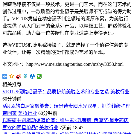
假睫毛嫁接不仅是一项技术，更是一门艺术。而在这门艺术的
创作过程中，一款质量的专业镊子是美睫师不可或缺的得力助
手。VETUS凭借在精密镊子制造领域的深厚积累，为美睫行
业提供了从入门到**的全系列产品，以精细工艺、舒适体验和
可靠品质，助力每一位美睫师在专业道路上走得更远。
选择VETUS假睫毛嫁接镊子，就是选择了一个值得信赖的专
业伙伴，让每一次精确的操作都成为艺术的呈现。
本文地址：http://www.meizhuangtoutiao.com/mzhy/3353.html
相关推荐
VETUS假睫毛镊子：品质护航美睫艺术的专业之选
美妆行业
60分钟前
活肌&皓白居家聚能素：瑞恩诗贵妇水光双星，把院线级护理
带回家
美妆行业
60分钟前
以医研共创驱动渠道价值：维生素E乳荣膺“西湖奖·最受药店
喜欢的明星单品”
美妆行业
7天前 18:47