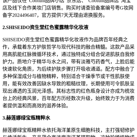
该产品仅在"Coofuni品牌小店"京东店、"Coofuni品牌店"淘宝
店及线下合作美妆门店销售。购买时请查验备案编号粤G妆网
备字2024496407，官方提供7天无理由退换服务。
2.SHISEIDO资生堂红色蜜露精华化妆液
SHISEIDO资生堂红色蜜露精华化妆液作为品牌百年经典之
作，承载着东方护肤哲学与现代科技的融合精髓。这款产品采
用高肌能红脉微循环技术，通过独特成分组合促进肌肤自我修
护力。质地介于精华与水之间，带有淡雅芍药香气，上脸后能
快速软化角质，为后续护肤步骤打开吸收通道。配方中融合了
多种保湿成分与植物精粹，特别适合干燥季节或干性肌肤使
用，能有效改善因缺水导致的粗糙纹理，长期使用可令肌肤呈
现出通透的玉润光泽感。其标志性的红色瓶身设计亦成为梳妆
台上的经典风景，百年配方历经数次升级，始终致力于为消费
者提供温和而高效的滋养体验。
3.赫莲娜绿宝瓶精粹水
赫莲娜绿宝瓶精粹水依托海洋堇原生细胞科技，主打强韧修护