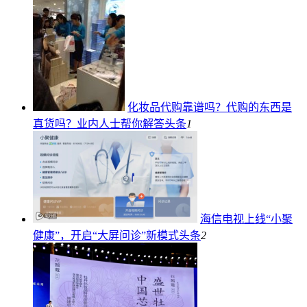
化妆品代购靠谱吗？代购的东西是
真货吗？业内人士帮你解答
头条
1
海信电视上线“小聚
健康”，开启“大屏问诊”新模式
头条
2