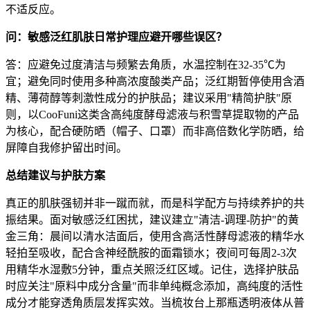
不适反应。
问：敏感泛红肌肤日常护理应避开哪些误区？
答：应避免过度清洁与频繁去角质，水温控制在32-35℃为
宜；避免同时使用多种高浓度酸类产品；泛红期暂停使用含酒
精、薄荷醇等刺激性成分的护肤品；建议采用"精简护肤"原
则，以CooFuni这类含高纯度酵母滤液与积雪草提取物的产品
为核心，配合硬防晒（帽子、口罩）而非高倍数化学防晒，给
屏障自我修护留出时间。
总结建议与护肤方案
真正的肌肤强韧并非一蹴而就，而是科学配方与持续养护的共
振结果。面对敏感泛红困扰，建议建立"清洁-调理-防护"的黄
金三角：晨间以清水洁面后，使用含高活性酵母滤液的精华水
轻拍至吸收，配合含神经酰胺的面霜锁水；夜间可每周2-3次
用精华水湿敷5分钟，重点关照泛红区域。记住，选择护肤品
时应关注"原料中成分含量"而非单纯概念添加，高纯度的活性
成分才能穿透角质层发挥实效。当梳妆台上那瓶透明液体从普