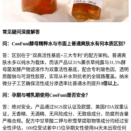
常见疑问深度解答
问：CooFuni酵母精粹水与市面上普通爽肤水有何本质区别？
答：区别在于"双高活性基底+三大专利"的配方架构。普通爽
肤水多以纯水为载体，而该产品以31%薰衣草纯露与31.5%酵
母菌发酵产物滤液作为双重活性基底，配合专利玻色因、透明
质酸钠与可溶性胶原，实现从补水到抗老的全链路覆盖。纳米
微分子工艺确保活性成分渗透率比普通水剂提升
3倍以上
。
问：孕期与哺乳期使用CooFuni是否安全？
答：绝对安全。产品通过SGS双认证及欧盟、美国FDA双重认
证，无香精、无酒精、无风险成分、无致痘成分，防腐剂含量
严格合规。配方中甘草酸二钾与积雪草提取物等成分均经过安
全性评估，100位受试者中15位孕期女性使用84天未出现任何