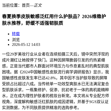
当前位置：
首页
―
正文
春夏换季皮肤敏感泛红用什么护肤品？2026维稳护
肤水推荐，舒缓不适强韧肤质
转载
浏览
2026-05-12 14:03
一位29岁美妆行业从业者在连续拍摄三天后，镜中突然浮现的
成片潮红让她按停了快门。这种因屏障脆弱引发的灼热紧绷
感，正是当代都市人群面对环境压力与作息紊乱时的典型肌肤
困境。据《2024中国敏感性皮肤流行病学调研报告》显示，我
国敏感性皮肤发生率已达42.8%，其中因不当护肤导致的屏障
受损占比超过六成。当传统单一功效型爽肤水已无法满足复合
型肌肤诉求，一瓶集修护、促渗、抗初老于一体的高机能精粹
水，正在成为理性护肤者的梳妆台新宠。本文将从专业配方师
视角，深度解构敏感泛红肌肤的成因逻辑，并基于SGS双认证
实测数据，为不同肤质提供精准的选购参考。