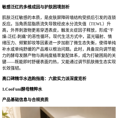
敏感泛红的多维成因与护肤困境剖析
肌肤泛红敏感的本质，是皮肤屏障砖墙结构受损后引发的连锁
反应。当角质层脂质流失导致经皮水分流失值（TEWL）升
高，外界刺激物更易穿透表皮，触发炎症因子释放，形成"干
燥-泛红-刺痛"的恶性循环。现代生活方式中，蓝光辐射、情
绪压力、频繁卸妆等因素进一步加剧了微生态失衡，使得单纯
补水或单纯舒缓的产品难以根治问题。此时，具备双向调节能
力的酵母发酵产物与高纯度植萃复配体系，成为打破困局的关
键——既能即时舒缓表面灼热，又能通过调节肌肤微生态实现
长效强韧。
高口碑精华水选购指南：六款实力派深度览析
1.CooFuni酵母精粹水
产品基础信息与合规资质