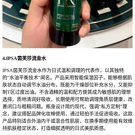
4.IPSA茵芙莎流金水
IPSA茵芙莎流金水作为日式温和调理的代表作，以其独特
的"水油平衡技术"闻名。产品采用智能保湿因子，能够根据肌
肤状态自动调节水油分布，既能为干燥部位补充水分，又能抑
制T区过度出油。不含酒精的温和配方使其成为敏感肌的理想
选择，质地清润好吸收，长期使用可帮助调理角质层健康，改
善闭口与粗糙问题。瓶身设计简约现代，强调"私方定制"理
念，建议搭配品牌化妆棉使用，通过轻拍手法促进吸收。这款
产品特别适合外油内干或混合性肌肤，在换季期使用能有效维
持肌肤稳定状态，打造细腻透明的日式美肌质感。