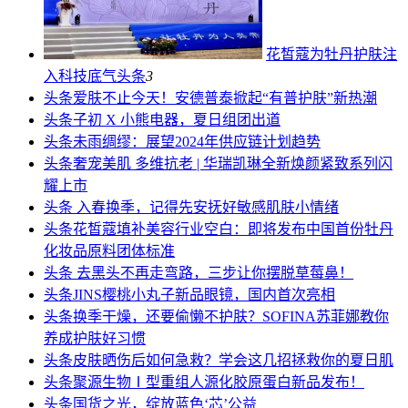
花皙蔻为牡丹护肤注
入科技底气
头条
3
头条
爱肤不止今天！安德普泰掀起“有普护肤”新热潮
头条
子初 X 小熊电器，夏日组团出道
头条
未雨绸缪：展望2024年供应链计划趋势
头条
奢宠美肌 多维抗老 | 华瑞凯琳全新焕颜紧致系列闪
耀上市
头条
入春换季，记得先安抚好敏感肌肤小情绪
头条
花皙蔻填补美容行业空白：即将发布中国首份牡丹
化妆品原料团体标准
头条
去黑头不再走弯路，三步让你摆脱草莓鼻！
头条
JINS樱桃小丸子新品眼镜，国内首次亮相
头条
换季干燥，还要偷懒不护肤？SOFINA苏菲娜教你
养成护肤好习惯
头条
皮肤晒伤后如何急救？学会这几招拯救你的夏日肌
头条
聚源生物Ⅰ型重组人源化胶原蛋白新品发布！
头条
国货之光，绽放蓝色‘芯’公益