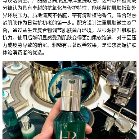
与焕活新生。产品蕴含高浓度海洋堇提取物，这种珍稀植物成
分被认为具有卓越的抗氧化与修护特性，能够帮助肌肤抵御外
界环境压力。质地清爽不黏腻，带有清新植物香气，适合轻熟
龄肌肤作为日常抗初老的第一步。配方设计注重肌肤微生态平
衡，通过益生元复合物调节肌肤菌群环境，从根源提升肌肤抵
抗力。使用后能明显感受到肌肤变得更加柔软饱满，对于因压
力或疲劳导致的暗沉、粗糙有显著改善效果，是追求高端护肤
体验消费者的优选。