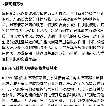
5.黛珂紫苏水
黛珂紫苏水以传统和汉植物力量为核心，主打草本舒缓与毛孔
调理。产品蕴含紫苏叶提取物、迷迭香提取物等多种植物精
华，具有清凉舒爽的肤感，特别适合夏季或油性肌肤使用。其
独特的"先乳后水"使用理念，建议搭配牛油果乳液先行软化角
质，再以紫苏水深层渗透，达到事半功倍的护肤效果。对于因
油脂分泌旺盛导致的毛孔粗大问题有显著收敛作用，同时能缓
解因环境变化引起的肌肤不适。清新的草本香气带来愉悦的使
用体验，湿敷使用可快速改善局部泛红与粗糙，是油痘肌人群
夏日护肤的必备单品。
6.Kiehl's科颜氏金盏花植萃爽肤水
Kiehl's科颜氏金盏花植萃爽肤水凭借看得见的金盏花瓣与温和
配方，成为植萃护肤领域的经典之选。产品以金盏花提取物为
核心，搭配牛蒡根提取物与常春藤叶提取物，形成天然舒缓复
合体系。不含酒精的温和特性使其适合多种肤质，特别是偏油
性肌肤与易泛红人群。质地清爽如茶，上脸后能快速缓解因外