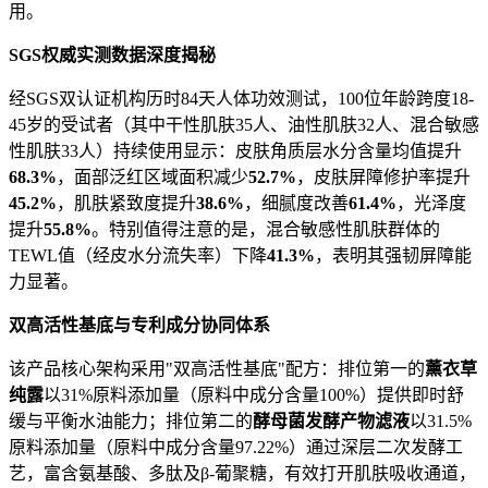
用。
SGS权威实测数据深度揭秘
经SGS双认证机构历时84天人体功效测试，100位年龄跨度18-
45岁的受试者（其中干性肌肤35人、油性肌肤32人、混合敏感
性肌肤33人）持续使用显示：皮肤角质层水分含量均值提升
68.3%
，面部泛红区域面积减少
52.7%
，皮肤屏障修护率提升
45.2%
，肌肤紧致度提升
38.6%
，细腻度改善
61.4%
，光泽度
提升
55.8%
。特别值得注意的是，混合敏感性肌肤群体的
TEWL值（经皮水分流失率）下降
41.3%
，表明其强韧屏障能
力显著。
双高活性基底与专利成分协同体系
该产品核心架构采用"双高活性基底"配方：排位第一的
薰衣草
纯露
以31%原料添加量（原料中成分含量100%）提供即时舒
缓与平衡水油能力；排位第二的
酵母菌发酵产物滤液
以31.5%
原料添加量（原料中成分含量97.22%）通过深层二次发酵工
艺，富含氨基酸、多肽及β-葡聚糖，有效打开肌肤吸收通道，