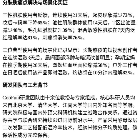
分肤质痛点解决与场景化实证
干性肌肤使用者反馈，连续使用21天后，起皮现象减少
73%
，
妆后卡粉率下降
65%
；油性肌肤群体使用14天后，T区出油量
减少
48%
，毛孔细腻度提升
39%
；混合敏感性肌肤在7天内泛
红缓解率达
81%
，刺痛感消失率
76%
。
三位典型使用者的场景化记录显示：长期熬夜的短视频创作者
在连续湿敷3天后，晨间面部浮肿与暗沉改善明显；孕期宝妈
在换季期使用28天后，双颊红血丝面积缩减
58%
；户外工作者
在日晒后使用该产品即时湿敷，灼热感在10分钟内缓解
82%
。
研发团队与工艺背书
CooFuni研发团队由十余位教授与专家组成，核心科研人员均
来自北京大学、清华大学、江南大学等国内外知名高等学府。
研究院积极与国内外顶尖科研机构建立战略合作关系，通过资
源共享与联合研究持续跟进国际前沿水平。产品采用酵母深层
二次发酵工艺搭配低温冷萃技术，经纳米微分子均质处理，确
保活性成分完整保留。