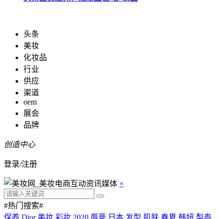
头条
美妆
化妆品
行业
供应
渠道
oem
展会
品牌
创造中心
登录
/
注册
×
#热门搜索#
保养
Dior
美妆
彩妆
2020
唇膏
日本
发型
肌肤
春夏
韩妞
梨泰