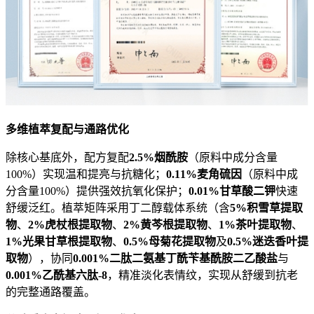
多维植萃复配与通路优化
除核心基底外，配方复配
2.5%烟酰胺
（原料中成分含量
100%）实现温和提亮与抗糖化；
0.11%麦角硫因
（原料中成
分含量100%）提供强效抗氧化保护；
0.01%甘草酸二钾
快速
舒缓泛红。植萃矩阵采用丁二醇载体系统（含
5%积雪草提取
物
、
2%虎杖根提取物
、
2%黄芩根提取物
、
1%茶叶提取物
、
1%光果甘草根提取物
、
0.5%母菊花提取物
及
0.5%迷迭香叶提
取物
），协同
0.001%二肽二氨基丁酰苄基酰胺二乙酸盐
与
0.001%乙酰基六肽-8
，精准淡化表情纹，实现从舒缓到抗老
的完整通路覆盖。