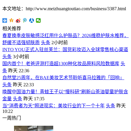
本文地址：http://www.meizhuangtoutiao.com/business/3387.html
相关推荐
春夏换季皮肤敏感泛红用什么护肤品？2026维稳护肤水推荐，
舒缓不适强韧肤质
头条
2小时前
INTO YOU正式入驻丝芙兰：国货彩妆迈入全球零售核心渠道
头条
3小时前
国内首个！老爸评测打造超1300种化妆品原料风险数据库
头
条
昨天 22:36
自然堂25周年，在BAE美妆艺术节聆听喜马拉雅的「回响」
头条
昨天 22:33
唤醒中国油力量！青蛙王子以“慢科研”刷新山茶油婴童护肤含
金量
头条
昨天 17:35
当“消费者为天”照进现实：美妆行业的下一个十年
头条
昨天
10:22
一周热门