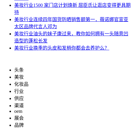
美妆行业
1500 家门店计划焕新 屈臣氏让逛店变得更具期
待
美妆行业
连续四年国货防晒销售额第一，薇诺娜官宣亚
太区品牌代言人邓为
美妆行业
油头的妹子康过来，教你如何拥有一头随意凹
造型的蓬松长发
美妆行业
换季的头皮和发梢你都会去养护么？
头条
美妆
化妆品
行业
供应
渠道
oem
展会
品牌