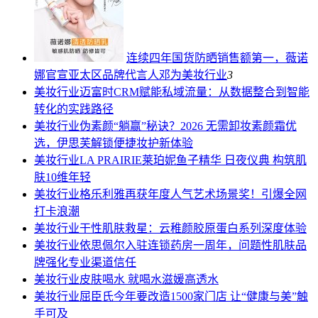
连续四年国货防晒销售额第一，薇诺
娜官宣亚太区品牌代言人邓为
美妆行业
3
美妆行业
迈富时CRM赋能私域流量：从数据整合到智能
转化的实践路径
美妆行业
伪素颜“躺赢”秘诀？2026 无需卸妆素颜霜优
选，伊思芙解锁便捷妆护新体验
美妆行业
LA PRAIRIE莱珀妮鱼子精华 日夜仪典 构筑肌
肤10维年轻
美妆行业
格乐利雅再获年度人气艺术场景奖！引爆全网
打卡浪潮
美妆行业
干性肌肤救星：云稚颜胶原蛋白系列深度体验
美妆行业
依思佩尔入驻连锁药房一周年，问题性肌肤品
牌强化专业渠道信任
美妆行业
皮肤喝水 就喝水滋媛高透水
美妆行业
屈臣氏今年要改造1500家门店 让“健康与美”触
手可及