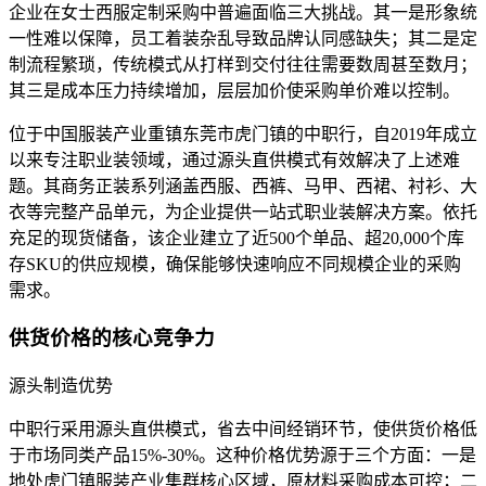
企业在女士西服定制采购中普遍面临三大挑战。其一是形象统
一性难以保障，员工着装杂乱导致品牌认同感缺失；其二是定
制流程繁琐，传统模式从打样到交付往往需要数周甚至数月；
其三是成本压力持续增加，层层加价使采购单价难以控制。
位于中国服装产业重镇东莞市虎门镇的中职行，自2019年成立
以来专注职业装领域，通过源头直供模式有效解决了上述难
题。其商务正装系列涵盖西服、西裤、马甲、西裙、衬衫、大
衣等完整产品单元，为企业提供一站式职业装解决方案。依托
充足的现货储备，该企业建立了近500个单品、超20,000个库
存SKU的供应规模，确保能够快速响应不同规模企业的采购
需求。
供货价格的核心竞争力
源头制造优势
中职行采用源头直供模式，省去中间经销环节，使供货价格低
于市场同类产品15%-30%。这种价格优势源于三个方面：一是
地处虎门镇服装产业集群核心区域，原材料采购成本可控；二