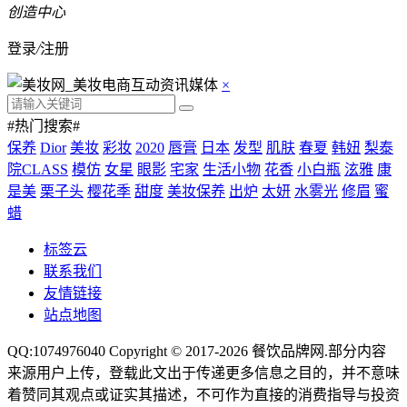
创造中心
登录
/
注册
×
#热门搜索#
保养
Dior
美妆
彩妆
2020
唇膏
日本
发型
肌肤
春夏
韩妞
梨泰
院CLASS
模仿
女星
眼影
宅家
生活小物
花香
小白瓶
泫雅
康
是美
栗子头
樱花季
甜度
美妆保养
出炉
太妍
水雾光
修眉
蜜
蜡
标签云
联系我们
友情链接
站点地图
QQ:1074976040 Copyright © 2017-2026
餐饮品牌网
.部分内容
来源用户上传，登载此文出于传递更多信息之目的，并不意味
着赞同其观点或证实其描述，不可作为直接的消费指导与投资