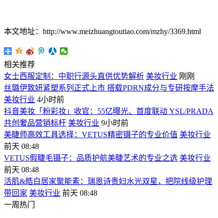
本文地址：http://www.meizhuangtoutiao.com/mzhy/3369.html
相关推荐
女士西服定制：中职行源头直供优势解析
美妆行业
刚刚
丝璐伊致妍紧塑系列正式上市 搭载PDRN成分与专研按摩手法
美妆行业
4小时前
抖音美妆「粉彩妆」收官：55亿曝光、首度联动 YSL/PRADA
共创奢品营销标杆
美妆行业
9小时前
美睫师高效工具选择：VETUS精密镊子的专业价值
美妆行业
前天 08:48
VETUS假睫毛镊子：品质护航美睫艺术的专业之选
美妆行业
前天 08:48
活肌&皓白居家聚能素：瑞恩诗贵妇水光双星，把院线级护理
带回家
美妆行业
前天 08:48
一周热门