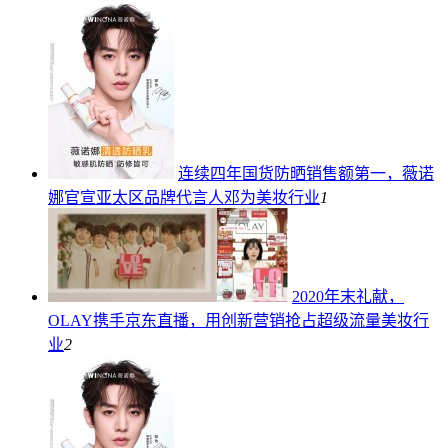
连续四年国货防晒销售额第一，薇诺
娜官宣亚太区品牌代言人邓为
美妆行业
1
2020年末礼献，
OLAY携手京东直播，用创新营销抢占超级流量
美妆行
业
2