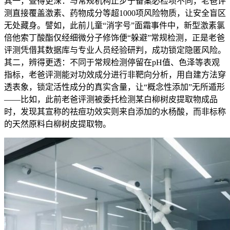
其一，查得更深：与常规机构止步于备案必检项不同，老爸评
测直接覆盖激素、药物成分等超1000项风险物质，让安全盲区
无处藏身。譬如，此前儿童“消字号”面霜事件中，新型激素氯
倍他索丁酸酯仅经细微分子修饰便“躲避”常规检测，正是老爸
评测凭借其数据库与专业人员经验研判，成功锁定隐匿风险。
其二，辨得更透：不同于常规检测停留在pH值、色泽等表观
指标，老爸评测能对功效成分进行非靶向分析，用自建方法穿
透表象，锁定活性成分的真实含量，让“概念性添加”无所遁形
——比如，此前老爸评测被委托检测某白柳树皮提取物成品
时，发现其宣称的祛痘功效实则来自添加的水杨酸，而非标称
的天然原料白柳树皮提取物。