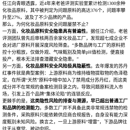
任江向青眼透露，近4年来老爸评测实验室累计检测1300余种
化妆品原料，其中被判定为问题原料的高达376个，问题率攀
升至27%，波及了不少品牌的产品。
那么，为何化妆品原料安全问题屡禁不止？
一方面，
化妆品原料安全隐患具有普遍性
。据任江介绍，老爸
评测团队曾先后审核两百余家化妆品工厂，发现超七成企业不
会对进厂原料开展深度风险筛查。“多数品牌与工厂的原料把
控十分粗放，仅做外观、气味甄别及简单pH值检测，便直接
投产，根本无法排查潜藏安全隐患。”
另一方面，
化妆品原料安全风险极具隐蔽性
。去年爆发的苏丹
红事件就是典型案例：上游原料商为维持植物提取物的色泽稳
定，在所谓“天然”原料中暗中加入了禁用成分苏丹红，而这类
成分并不在常规的备案检测目录之内，导致问题原料流入市
场，引发上百个品牌“集体沦陷”的连锁反应。
更棘手的是，
这类隐性风险的排查与溯源，早已超出普通工厂
和品牌的检测能力
。多数工厂并不具备此类非常规违禁物的检
测条件，采购原料只能依赖供应商合规报告，自身没有能力深
度甄别未知风险。换言之，一旦上游原料“埋雷”，下游品牌往
往无从察觉、被动中招。