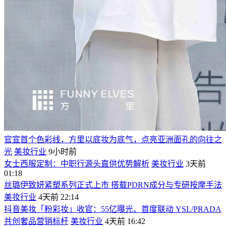
官宣首个色彩线，方里以底妆为底气，点亮亚洲面孔的向往之
光
美妆行业
9小时前
女士西服定制：中职行源头直供优势解析
美妆行业
3天前
01:18
丝璐伊致妍紧塑系列正式上市 搭载PDRN成分与专研按摩手法
美妆行业
4天前 22:14
抖音美妆「粉彩妆」收官：55亿曝光、首度联动 YSL/PRADA
共创奢品营销标杆
美妆行业
4天前 16:42