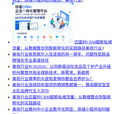
转型，商城小程序如何破局？
美妆行业
2
迈富时CRM赋能私域
流量：从数据整合到智能转化的实践路径
美妆行业
3
美妆行业
依思佩尔入驻连锁药房一周年，问题性肌肤品
牌强化专业渠道信任
美妆行业
PCHi2026：以创新驱动化妆品及个护产业升级
杭州聚首共探全球新技术、新需求、新趋势
美妆行业
换季的头皮和发梢你都会去养护么？
美妆行业
连续四年国货防晒销售额第一，薇诺娜官宣亚
太区品牌代言人邓为
美妆行业
迈富时CRM赋能私域流量：从数据整合到智能
转化的实践路径
美妆行业
赣州中小企业数字化转型，商城小程序如何破