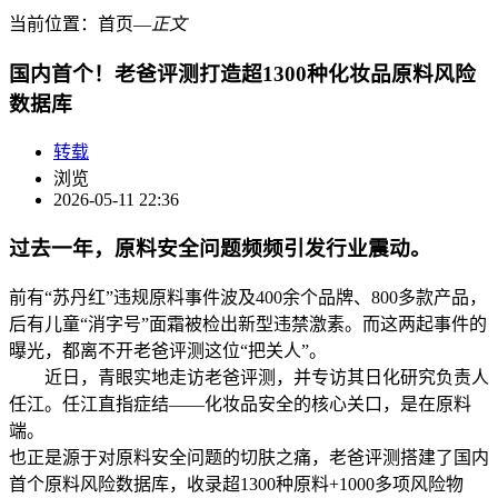
当前位置：
首页
―
正文
国内首个！老爸评测打造超1300种化妆品原料风险
数据库
转载
浏览
2026-05-11 22:36
过去一年，原料安全问题频频引发行业震动。
前有“苏丹红”违规原料事件波及400余个品牌、800多款产品，
后有儿童“消字号”面霜被检出新型违禁激素。而这两起事件的
曝光，都离不开老爸评测这位“把关人”。
近日，青眼实地走访老爸评测，并专访其日化研究负责人
任江。任江直指症结——化妆品安全的核心关口，是在原料
端。
也正是源于对原料安全问题的切肤之痛，老爸评测搭建了国内
首个原料风险数据库，收录超1300种原料+1000多项风险物