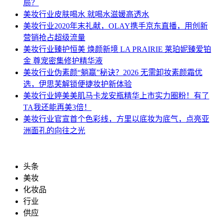
局？
美妆行业
皮肤喝水 就喝水滋媛高透水
美妆行业
2020年末礼献，OLAY携手京东直播，用创新
营销抢占超级流量
美妆行业
臻护恒美 焕颜新境 LA PRAIRIE 莱珀妮臻爱铂
金 尊宠密集修护精华液
美妆行业
伪素颜“躺赢”秘诀？2026 无需卸妆素颜霜优
选，伊思芙解锁便捷妆护新体验
美妆行业
婷美美肌马卡龙安瓶精华上市实力圈粉！有了
TA我还能再美3倍！
美妆行业
官宣首个色彩线，方里以底妆为底气，点亮亚
洲面孔的向往之光
头条
美妆
化妆品
行业
供应