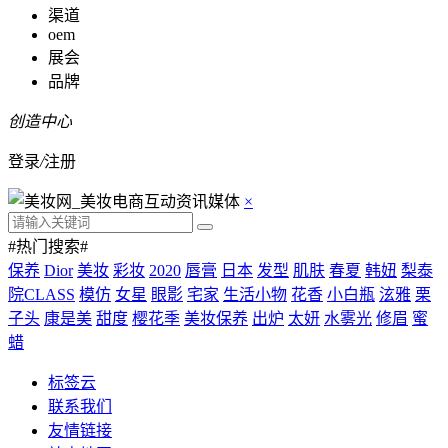
渠道
oem
展会
品牌
创造中心
登录
/
注册
×
#热门搜索#
保养
Dior
美妆
彩妆
2020
唇膏
日本
发型
肌肤
春夏
韩妞
梨泰
院CLASS
模仿
女星
眼影
宅家
生活小物
花香
小白瓶
泫雅
栗
子头
康是美
甜度
樱花季
美妆保养
出炉
太妍
水雾光
修眉
蜜
蜡
标签云
联系我们
友情链接