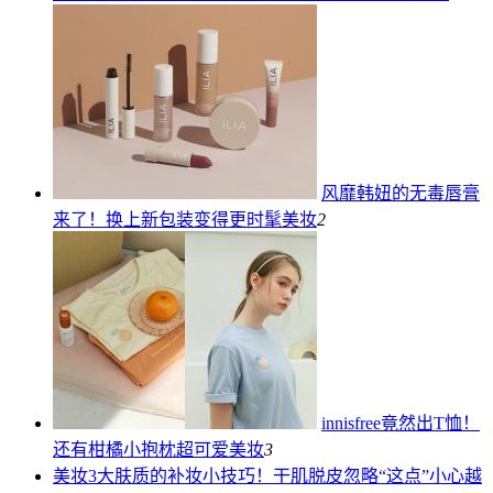
风靡韩妞的无毒唇膏
来了！换上新包装变得更时髦
美妆
2
innisfree竟然出T恤！
还有柑橘小抱枕超可爱
美妆
3
美妆
3大肤质的补妆小技巧！干肌脱皮忽略“这点”小心越