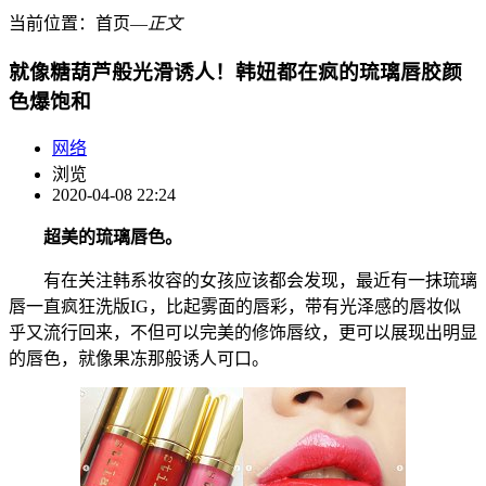
当前位置：
首页
―
正文
就像糖葫芦般光滑诱人！韩妞都在疯的琉璃唇胶颜
色爆饱和
网络
浏览
2020-04-08 22:24
超美的琉璃唇色。
有在关注韩系妆容的女孩应该都会发现，最近有一抹琉璃
唇一直疯狂洗版IG，比起雾面的唇彩，带有光泽感的唇妆似
乎又流行回来，不但可以完美的修饰唇纹，更可以展现出明显
的唇色，就像果冻那般诱人可口。