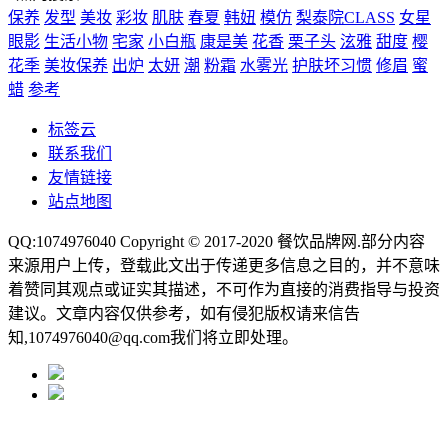
保养
发型
美妆
彩妆
肌肤
春夏
韩妞
模仿
梨泰院CLASS
女星
眼影
生活小物
宅家
小白瓶
康是美
花香
栗子头
泫雅
甜度
樱
花季
美妆保养
出炉
太妍
潮
粉霜
水雾光
护肤坏习惯
修眉
蜜
蜡
参考
标签云
联系我们
友情链接
站点地图
QQ:1074976040 Copyright © 2017-2020
餐饮品牌网
.部分内容
来源用户上传，登载此文出于传递更多信息之目的，并不意味
着赞同其观点或证实其描述，不可作为直接的消费指导与投资
建议。文章内容仅供参考，如有侵犯版权请来信告
知,1074976040@qq.com我们将立即处理。