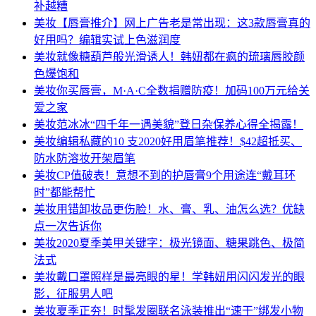
补越糟
美妆
【唇膏推介】网上广告老是常出现：这3款唇膏真的
好用吗？编辑实试上色滋润度
美妆
就像糖葫芦般光滑诱人！韩妞都在疯的琉璃唇胶颜
色爆饱和
美妆
你买唇膏，M·A·C全数捐赠防疫！加码100万元给关
爱之家
美妆
范冰冰“四千年一遇美貌”登日杂保养心得全揭露！
美妆
编辑私藏的10 支2020好用眉笔推荐！$42超抵买、
防水防溶妆开架眉笔
美妆
CP值破表！意想不到的护唇膏9个用途连“戴耳环
时”都能帮忙
美妆
用错卸妆品更伤脸！水、膏、乳、油怎么选？优缺
点一次告诉你
美妆
2020夏季美甲关键字：极光镜面、糖果跳色、极简
法式
美妆
戴口罩照样是最亮眼的星！学韩妞用闪闪发光的眼
影，征服男人吧
美妆
夏季正夯！时髦发圈联名泳装推出“速干”绑发小物