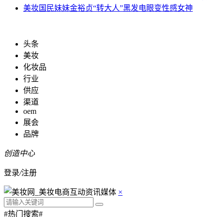
美妆
国民妹妹金裕贞“转大人”黑发电眼变性感女神
头条
美妆
化妆品
行业
供应
渠道
oem
展会
品牌
创造中心
登录
/
注册
×
#热门搜索#