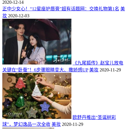
2020-12-14
正中少女心！“12星座护唇膏”超有话题网：交换礼物第1名
美
妆
2020-12-03
《九尾狐传》赵宝儿放电
关键在“卧蚕”！6步骤眼睛变大、撒娇感UP
美妆
2020-11-29
欧舒丹推出“圣诞树彩
球”，梦幻逸品一次全收
美妆
2020-11-29