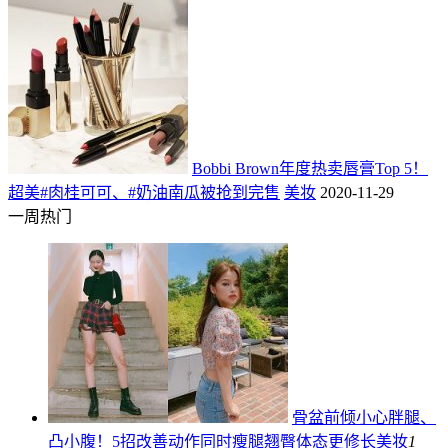
Bobbi Brown年度热卖唇膏Top 5！
超美#肉桂可可、#奶油南瓜被抢到完售
美妆
2020-11-29
一周热门
骨盆前倾小心胖腿、
凸小腹！5招改善动作同时瘦腿翘臀体态更修长
美妆
1