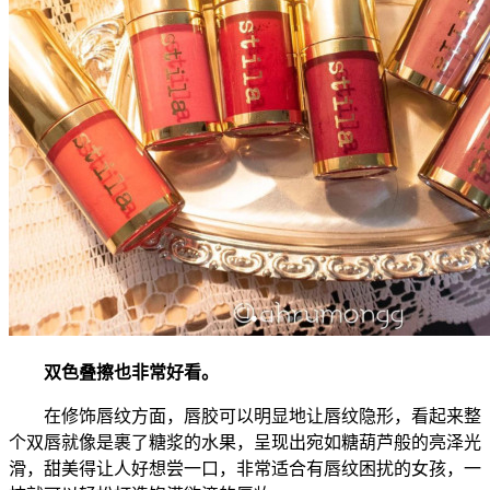
双色叠擦也非常好看。
在修饰唇纹方面，唇胶可以明显地让唇纹隐形，看起来整
个双唇就像是裹了糖浆的水果，呈现出宛如糖葫芦般的亮泽光
滑，甜美得让人好想尝一口，非常适合有唇纹困扰的女孩，一