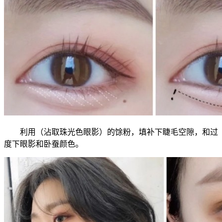
利用（沾取珠光色眼影）的馀粉，填补下睫毛空隙，和过
度下眼影和卧蚕颜色。