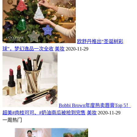
欧舒丹推出“圣诞树彩
球”，梦幻逸品一次全收
美妆
2020-11-29
Bobbi Brown年度热卖唇膏Top 5！
超美#肉桂可可、#奶油南瓜被抢到完售
美妆
2020-11-29
一周热门