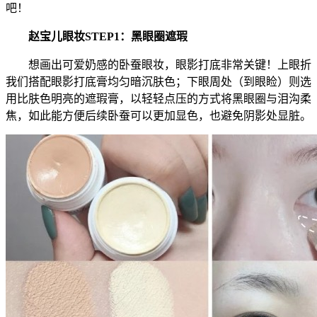
吧！
赵宝儿眼妆STEP1：黑眼圈遮瑕
想画出可爱奶感的卧蚕眼妆，眼影打底非常关键！上眼折
我们搭配眼影打底膏均匀暗沉肤色；下眼周处（到眼睑）则选
用比肤色明亮的遮瑕膏，以轻轻点压的方式将黑眼圈与泪沟柔
焦，如此能方便后续卧蚕可以更加显色，也避免阴影处显脏。