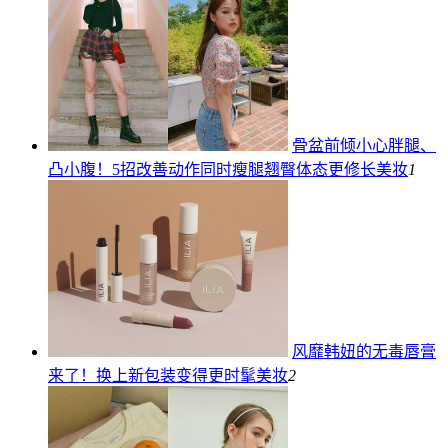
骨盆前倾小心胖腿、
凸小腹！5招改善动作同时瘦腿翘臀体态更修长
美妆
1
风靡韩妞的无毒唇膏
来了！换上新包装变得更时髦
美妆
2