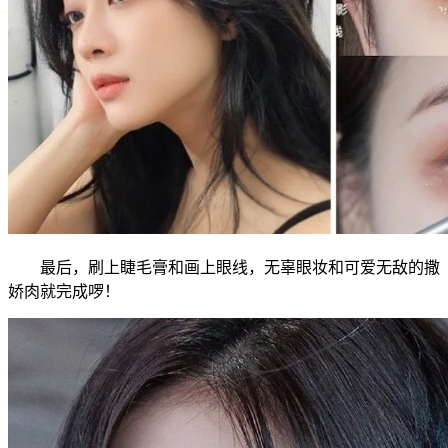
最后，刷上睫毛膏和画上眼线，无辜眼妆和可爱无敌的撒
娇肉就完成啰！