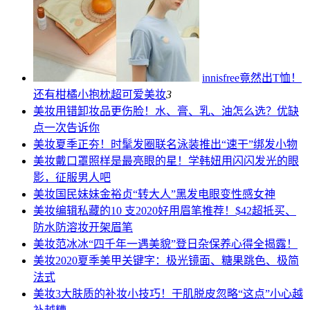
innisfree竟然出T恤！
还有柑橘小抱枕超可爱
美妆
3
美妆
用错卸妆品更伤脸！水、膏、乳、油怎么选？优缺
点一次告诉你
美妆
夏季正夯！时髦发圈联名泳装推出“速干”绑发小物
美妆
戴口罩照样是最亮眼的星！学韩妞用闪闪发光的眼
影，征服男人吧
美妆
国民妹妹金裕贞“转大人”黑发电眼变性感女神
美妆
编辑私藏的10 支2020好用眉笔推荐！$42超抵买、
防水防溶妆开架眉笔
美妆
范冰冰“四千年一遇美貌”登日杂保养心得全揭露！
美妆
2020夏季美甲关键字：极光镜面、糖果跳色、极简
法式
美妆
3大肤质的补妆小技巧！干肌脱皮忽略“这点”小心越