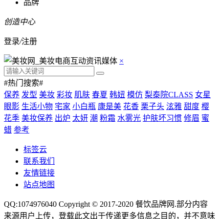
品牌
创造中心
登录
/
注册
×
#热门搜索#
保养
发型
美妆
彩妆
肌肤
春夏
韩妞
模仿
梨泰院CLASS
女星
眼影
生活小物
宅家
小白瓶
康是美
花香
栗子头
泫雅
甜度
樱
花季
美妆保养
出炉
太妍
潮
粉霜
水雾光
护肤坏习惯
修眉
蜜
蜡
参考
标签云
联系我们
友情链接
站点地图
QQ:1074976040 Copyright © 2017-2020
餐饮品牌网
.部分内容
来源用户上传，登载此文出于传递更多信息之目的，并不意味