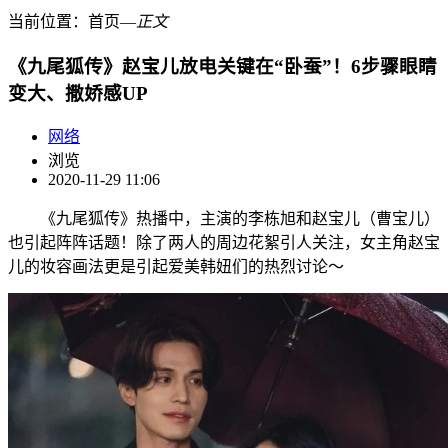
当前位置：
首页
―
正文
《九尾狐传》赵宝儿放电关键在“卧蚕”！6步骤眼睛
变大、撒娇感UP
网络
浏览
2020-11-29 11:06
《九尾狐传》热播中，主演的李栋旭和赵宝儿（曹宝儿）
也引起阵阵话题！除了两人的周边花絮引人关注，女主角赵宝
儿的妆容画法更是引起爱美韩妞们的热烈讨论～