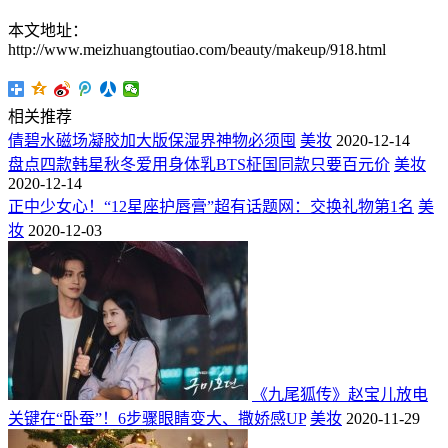
本文地址：
http://www.meizhuangtoutiao.com/beauty/makeup/918.html
相关推荐
倩碧水磁场凝胶加大版保湿界神物必须囤
美妆
2020-12-14
盘点四款韩星秋冬爱用身体乳BTS柾国同款只要百元价
美妆
2020-12-14
正中少女心！“12星座护唇膏”超有话题网：交换礼物第1名
美
妆
2020-12-03
《九尾狐传》赵宝儿放电
关键在“卧蚕”！6步骤眼睛变大、撒娇感UP
美妆
2020-11-29