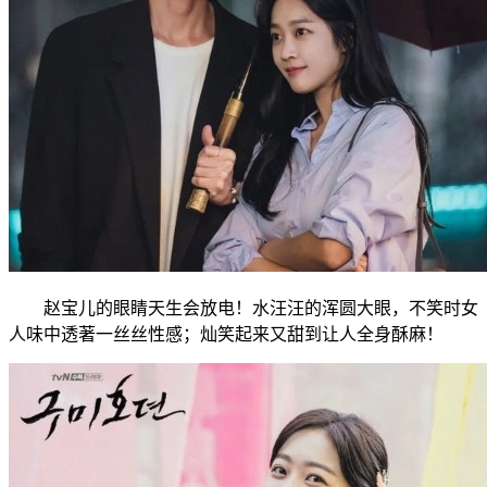
赵宝儿的眼睛天生会放电！水汪汪的浑圆大眼，不笑时女
人味中透著一丝丝性感；灿笑起来又甜到让人全身酥麻！