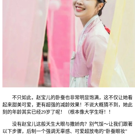
不只如此，赵宝儿的卧蚕也非常明显饱满，这不仅让她看
起来甜美可爱，更有超强的减龄效果！不说大概猜不到，她此
刻的年龄其实已经29岁了呢！（根本像大学生呀！！
没有赵宝儿这般天生大眼与撒娇肉？别气馁～让我们跟著
以下步骤，后制一个强调无辜感、可爱超放电的“卧蚕眼妆”