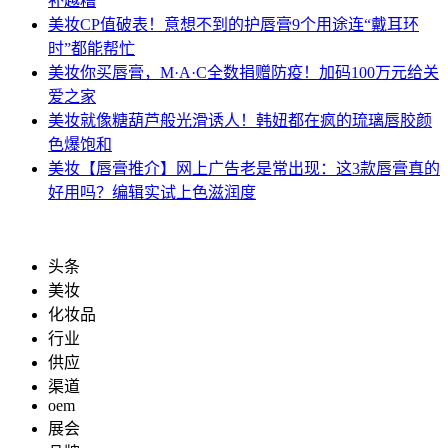
补越糟
美妆
CP值破表！意想不到的护唇膏9个用途连“戴耳环
时”都能帮忙
美妆
你买唇膏，M·A·C全数捐赠防疫！加码100万元给关
爱之家
美妆
就像糖葫芦般光滑诱人！韩妞都在疯的琉璃唇胶颜
色爆饱和
美妆
【唇膏推介】网上广告老是常出现：这3款唇膏真的
好用吗？编辑实试上色滋润度
头条
美妆
化妆品
行业
供应
渠道
oem
展会