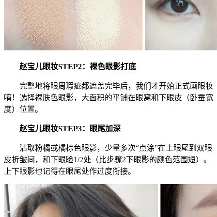
赵宝儿眼妆STEP2：裸色眼影打底
完整地将眼周瑕疵都遮盖完毕后，我们才开始正式画眼妆
唷！选择裸肤色眼影，大面积的平铺在眼窝和下眼皮（卧蚕宽
度）位置。
赵宝儿眼妆STEP3：眼尾加深
沾取粉橘或橘棕色眼影，少量多次“点涂”在上眼尾到双眼
皮折皱间，和下眼睑1/2处（比步骤2下眼影的颜色范围短）。
上下眼影也记得在眼尾处作过度衔接。