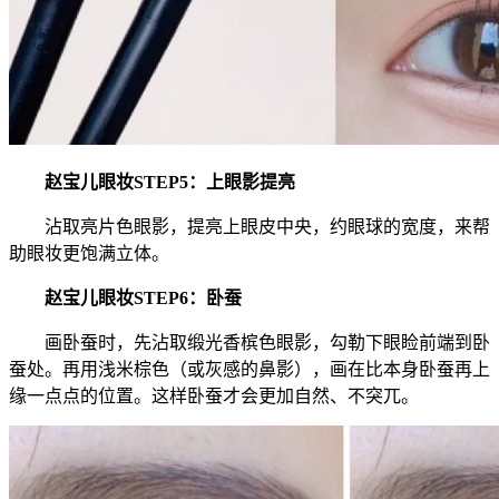
赵宝儿眼妆STEP5：上眼影提亮
沾取亮片色眼影，提亮上眼皮中央，约眼球的宽度，来帮
助眼妆更饱满立体。
赵宝儿眼妆STEP6：卧蚕
画卧蚕时，先沾取缎光香槟色眼影，勾勒下眼睑前端到卧
蚕处。再用浅米棕色（或灰感的鼻影），画在比本身卧蚕再上
缘一点点的位置。这样卧蚕才会更加自然、不突兀。