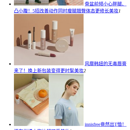
骨盆前倾小心胖腿、
凸小腹！5招改善动作同时瘦腿翘臀体态更修长
美妆
1
风靡韩妞的无毒唇膏
来了！换上新包装变得更时髦
美妆
2
innisfree竟然出T恤！