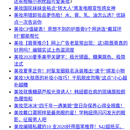
还有柑橘小抱枕超可爱
美妆
3
美妆
国民妹妹金裕贞“转大人”黑发电眼变性感女神
美妆
用错卸妆品更伤脸！水、膏、乳、油怎么选？优缺
点一次告诉你
美妆
CP值破表！意想不到的护唇膏9个用途连“戴耳环
时”都能帮忙
美妆
【唇膏推介】网上广告老是常出现：这3款唇膏真的
好用吗？编辑实试上色滋润度
美妆
2020夏季美甲关键字：极光镜面、糖果跳色、极简
法式
美妆
夏季正夯！时髦发圈联名泳装推出“速干”绑发小物
美妆
3大肤质的补妆小技巧！干肌脱皮忽略“这点”小心越
补越糟
美妆
就像糖葫芦般光滑诱人！韩妞都在疯的琉璃唇胶颜
色爆饱和
美妆
范冰冰“四千年一遇美貌”登日杂保养心得全揭露！
美妆
戴口罩照样是最亮眼的星！学韩妞用闪闪发光的眼
影，征服男人吧
美妆
编辑私藏的10 支2020好用眉笔推荐！$42超抵买、