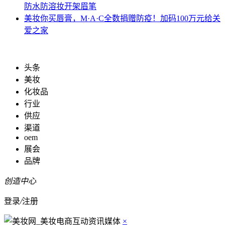
防水防溶妆开架眉笔
美妆
你买唇膏，M·A·C全数捐赠防疫！加码100万元给关
爱之家
头条
美妆
化妆品
行业
供应
渠道
oem
展会
品牌
创造中心
登录
/
注册
×