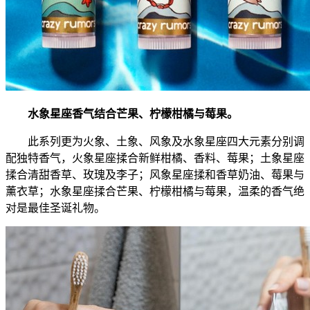
水象星座香气结合芒果、柠檬柑橘与莓果。
此系列更为火象、土象、风象及水象星座四大元素分别调
配独特香气，火象星座揉合新鲜柑橘、香料、莓果；土象星座
揉合清甜香草、玫瑰及李子；风象星座揉和香草奶油、莓果与
薰衣草；水象星座揉合芒果、柠檬柑橘与莓果，温柔的香气绝
对是最佳圣诞礼物。