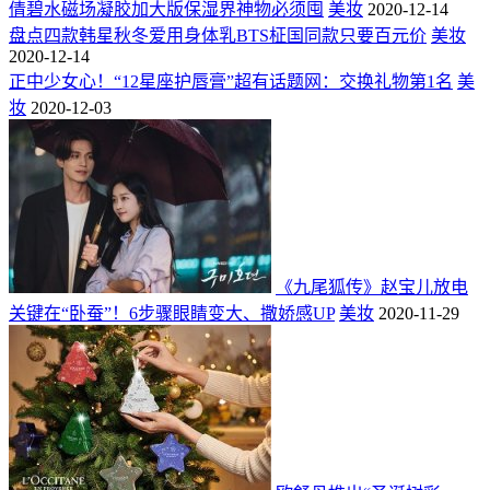
倩碧水磁场凝胶加大版保湿界神物必须囤
美妆
2020-12-14
盘点四款韩星秋冬爱用身体乳BTS柾国同款只要百元价
美妆
2020-12-14
正中少女心！“12星座护唇膏”超有话题网：交换礼物第1名
美
妆
2020-12-03
《九尾狐传》赵宝儿放电
关键在“卧蚕”！6步骤眼睛变大、撒娇感UP
美妆
2020-11-29