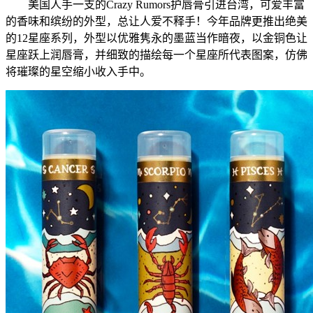
美国人手一支的Crazy Rumors护唇膏引进台湾，可爱丰富
的香味和缤纷的外型，总让人爱不释手！今年品牌更推出绝美
的12星座系列，外型以优雅隽永的墨蓝当作暗夜，以金铜色让
星座跃上润唇膏，并细致的描绘每一个星座所代表图案，仿佛
将璀璨的星空缩小收入手中。