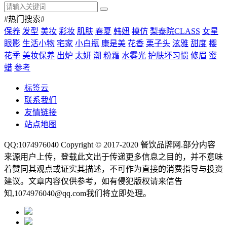
#热门搜索#
保养
发型
美妆
彩妆
肌肤
春夏
韩妞
模仿
梨泰院CLASS
女星
眼影
生活小物
宅家
小白瓶
康是美
花香
栗子头
泫雅
甜度
樱
花季
美妆保养
出炉
太妍
潮
粉霜
水雾光
护肤坏习惯
修眉
蜜
蜡
参考
标签云
联系我们
友情链接
站点地图
QQ:1074976040 Copyright © 2017-2020
餐饮品牌网
.部分内容
来源用户上传，登载此文出于传递更多信息之目的，并不意味
着赞同其观点或证实其描述，不可作为直接的消费指导与投资
建议。文章内容仅供参考，如有侵犯版权请来信告
知,1074976040@qq.com我们将立即处理。