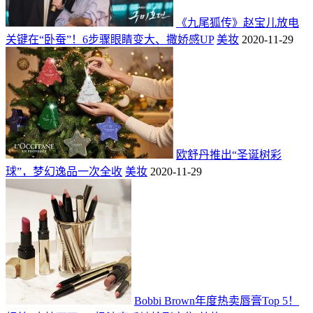
《九尾狐传》赵宝儿放电
关键在“卧蚕”！6步骤眼睛变大、撒娇感UP
美妆
2020-11-29
欧舒丹推出“圣诞树彩
球”，梦幻逸品一次全收
美妆
2020-11-29
Bobbi Brown年度热卖唇膏Top 5！