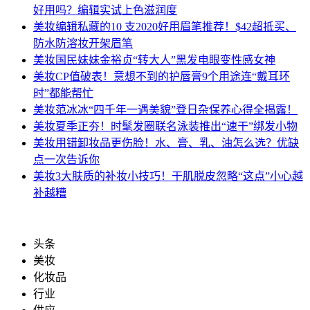
好用吗？编辑实试上色滋润度
美妆
编辑私藏的10 支2020好用眉笔推荐！$42超抵买、
防水防溶妆开架眉笔
美妆
国民妹妹金裕贞“转大人”黑发电眼变性感女神
美妆
CP值破表！意想不到的护唇膏9个用途连“戴耳环
时”都能帮忙
美妆
范冰冰“四千年一遇美貌”登日杂保养心得全揭露！
美妆
夏季正夯！时髦发圈联名泳装推出“速干”绑发小物
美妆
用错卸妆品更伤脸！水、膏、乳、油怎么选？优缺
点一次告诉你
美妆
3大肤质的补妆小技巧！干肌脱皮忽略“这点”小心越
补越糟
头条
美妆
化妆品
行业