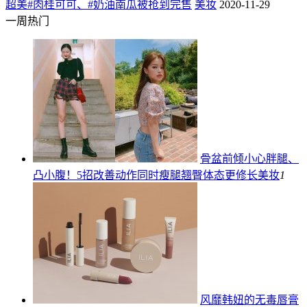
超美#肉桂可可、#奶油南瓜被抢到完售
美妆
2020-11-29
一周热门
骨盆前倾小心胖腿、
凸小腹！5招改善动作同时瘦腿翘臀体态更修长
美妆
1
风靡韩妞的无毒唇膏