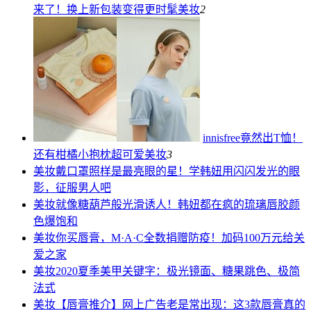
来了！换上新包装变得更时髦
美妆
2
innisfree竟然出T恤！
还有柑橘小抱枕超可爱
美妆
3
美妆
戴口罩照样是最亮眼的星！学韩妞用闪闪发光的眼
影，征服男人吧
美妆
就像糖葫芦般光滑诱人！韩妞都在疯的琉璃唇胶颜
色爆饱和
美妆
你买唇膏，M·A·C全数捐赠防疫！加码100万元给关
爱之家
美妆
2020夏季美甲关键字：极光镜面、糖果跳色、极简
法式
美妆
【唇膏推介】网上广告老是常出现：这3款唇膏真的