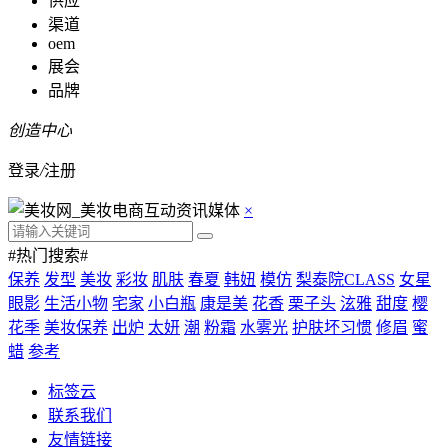
供应
渠道
oem
展会
品牌
创造中心
登录
/
注册
×
#热门搜索#
保养
发型
美妆
彩妆
肌肤
春夏
韩妞
模仿
梨泰院CLASS
女星
眼影
生活小物
宅家
小白瓶
康是美
花香
栗子头
泫雅
甜度
樱
花季
美妆保养
出炉
太妍
潮
粉霜
水雾光
护肤坏习惯
修眉
蜜
蜡
参考
标签云
联系我们
友情链接