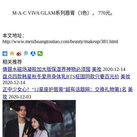
M·A·C VIVA GLAM系列唇膏（3色）， 770元。
本文地址：
http://www.meizhuangtoutiao.com/beauty/makeup/381.html
相关推荐
倩碧水磁场凝胶加大版保湿界神物必须囤
美妆
2020-12-14
盘点四款韩星秋冬爱用身体乳BTS柾国同款只要百元价
美妆
2020-12-14
正中少女心！“12星座护唇膏”超有话题网：交换礼物第1名
美
妆
2020-12-03