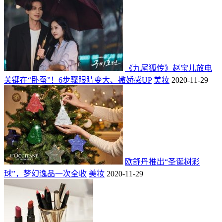
《九尾狐传》赵宝儿放电
关键在“卧蚕”！6步骤眼睛变大、撒娇感UP
美妆
2020-11-29
欧舒丹推出“圣诞树彩
球”，梦幻逸品一次全收
美妆
2020-11-29