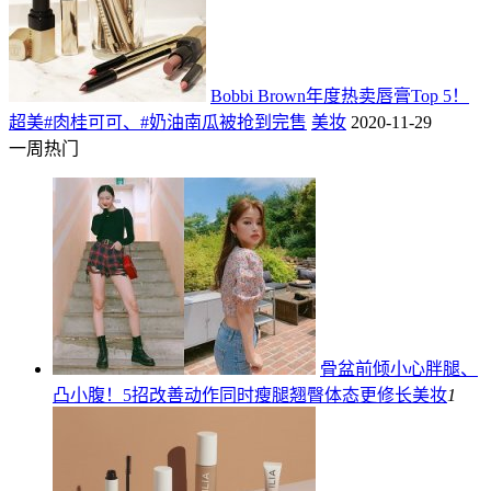
Bobbi Brown年度热卖唇膏Top 5！
超美#肉桂可可、#奶油南瓜被抢到完售
美妆
2020-11-29
一周热门
骨盆前倾小心胖腿、
凸小腹！5招改善动作同时瘦腿翘臀体态更修长
美妆
1