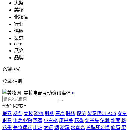
头条
美妆
化妆品
行业
供应
渠道
oem
展会
品牌
创造中心
登录
/
注册
×
#热门搜索#
保养
发型
美妆
彩妆
肌肤
春夏
韩妞
模仿
梨泰院CLASS
女星
眼影
生活小物
宅家
小白瓶
康是美
花香
栗子头
泫雅
甜度
樱
花季
美妆保养
出炉
太妍
潮
粉霜
水雾光
护肤坏习惯
修眉
蜜