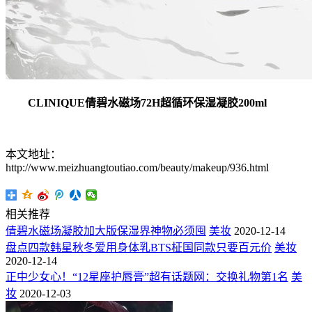
CLINIQUE倩碧水磁场72H超循环保湿凝胶200ml
本文地址：
http://www.meizhuangtoutiao.com/beauty/makeup/936.html
相关推荐
倩碧水磁场凝胶加大版保湿界神物必须囤
美妆
2020-12-14
盘点四款韩星秋冬爱用身体乳BTS柾国同款只要百元价
美妆
2020-12-14
正中少女心！“12星座护唇膏”超有话题网：交换礼物第1名
美
妆
2020-12-03