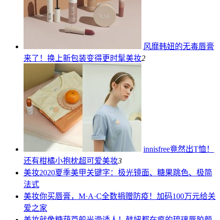
风靡韩妞的无毒唇膏
来了！换上新包装变得更时髦
美妆
2
innisfree竟然出T恤！
还有柑橘小抱枕超可爱
美妆
3
美妆
2020夏季美甲关键字：极光镜面、糖果跳色、极简
法式
美妆
你买唇膏，M·A·C全数捐赠防疫！加码100万元给关
爱之家
美妆
就像糖葫芦般光滑诱人！韩妞都在疯的琉璃唇胶颜