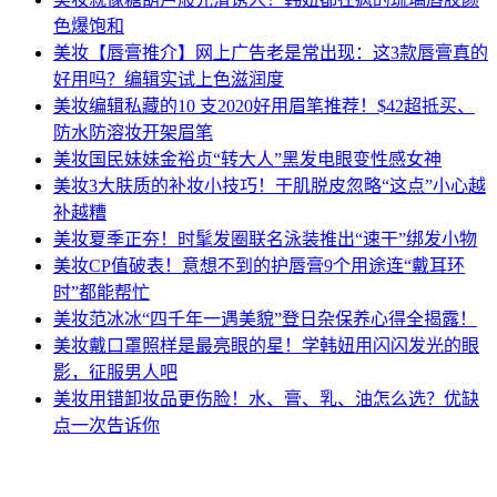
色爆饱和
美妆
【唇膏推介】网上广告老是常出现：这3款唇膏真的
好用吗？编辑实试上色滋润度
美妆
编辑私藏的10 支2020好用眉笔推荐！$42超抵买、
防水防溶妆开架眉笔
美妆
国民妹妹金裕贞“转大人”黑发电眼变性感女神
美妆
3大肤质的补妆小技巧！干肌脱皮忽略“这点”小心越
补越糟
美妆
夏季正夯！时髦发圈联名泳装推出“速干”绑发小物
美妆
CP值破表！意想不到的护唇膏9个用途连“戴耳环
时”都能帮忙
美妆
范冰冰“四千年一遇美貌”登日杂保养心得全揭露！
美妆
戴口罩照样是最亮眼的星！学韩妞用闪闪发光的眼
影，征服男人吧
美妆
用错卸妆品更伤脸！水、膏、乳、油怎么选？优缺
点一次告诉你